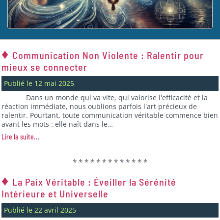
♦
Communication Non Violente : Ralentir pour
mieux se connecter
Publié le 12 mai 2025
Dans un monde qui va vite, qui valorise l'efficacité et la
réaction immédiate, nous oublions parfois l'art précieux de
ralentir. Pourtant, toute communication véritable commence bien
avant les mots : elle naît dans le…
Lire la suite...
* * * * * * * * * * * * *
♦
La Paix Véritable : Éveiller la Sérénité
Intérieure et Universelle
Publié le 22 avril 2025