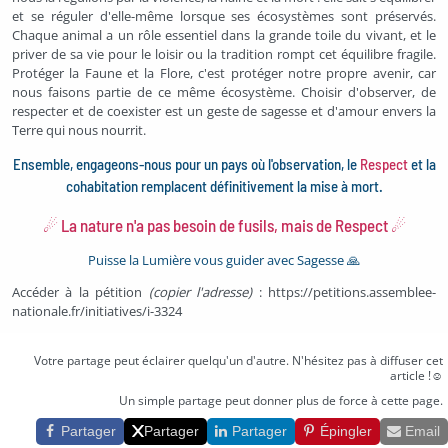
et se réguler d'elle-même lorsque ses écosystèmes sont préservés.
Chaque animal a un rôle essentiel dans la grande toile du vivant, et le
priver de sa vie pour le loisir ou la tradition rompt cet équilibre fragile.
Protéger la Faune et la Flore, c'est protéger notre propre avenir, car
nous faisons partie de ce même écosystème. Choisir d'observer, de
respecter et de coexister est un geste de sagesse et d'amour envers la
Terre qui nous nourrit.
Ensemble, engageons-nous pour un pays où l'observation, le
Respect
et la
cohabitation remplacent définitivement la mise à mort.
☄ La nature n'a pas besoin de fusils, mais de Respect ☄
Puisse la Lumière vous guider avec Sagesse 🙏
Accéder à la pétition
(copier l'adresse)
:
https://petitions.assemblee-
nationale.fr/initiatives/i-3324
Partager cette pétition
Votre partage peut éclairer quelqu'un d'autre. N'hésitez pas à diffuser cet
article !☺
Un simple partage peut donner plus de force à cette page.
Partager
Partager
Partager
Épingler
Email