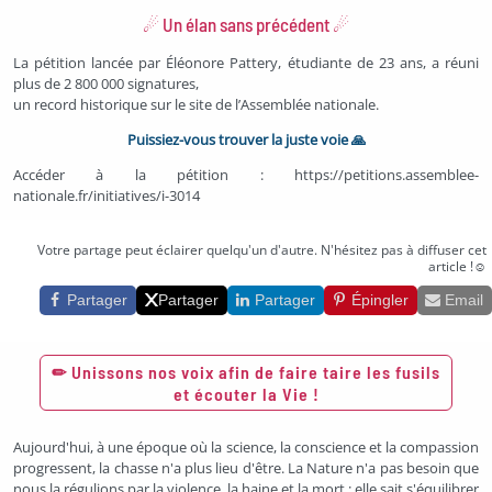
☄ Un élan sans précédent ☄
La pétition lancée par Éléonore Pattery, étudiante de 23 ans, a réuni
plus de 2 800 000 signatures,
un record historique sur le site de l’Assemblée nationale.
Puissiez-vous trouver la juste voie 🙏
Accéder à la pétition :
https://petitions.assemblee-
nationale.fr/initiatives/i-3014
Partager cette pétition
Votre partage peut éclairer quelqu'un d'autre. N'hésitez pas à diffuser cet
article !☺
Partager
Partager
Partager
Épingler
Email
✏ Unissons nos voix afin de faire taire les fusils
et écouter la Vie !
Aujourd'hui, à une époque où la science, la conscience et la compassion
progressent, la chasse n'a plus lieu d'être. La Nature n'a pas besoin que
nous la régulions par la violence, la haine et la mort : elle sait s'équilibrer